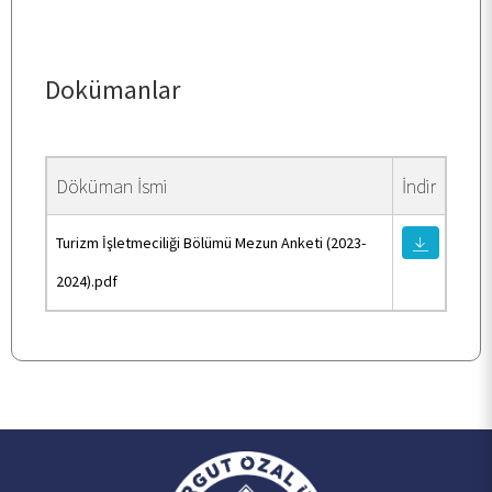
PERSONEL
ÖĞRENCİ
Dokümanlar
İLETİŞİM
Döküman İsmi
İndir
Turizm İşletmeciliği Bölümü Mezun Anketi (2023-
2024).pdf