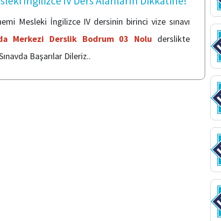
sleki İngilizce IV Ders Alanların Dikkatine!
mi Mesleki İngilizce IV dersinin birinci vize sınavı
'da Merkezi Derslik Bodrum 03 Nolu
derslikte
Sınavda Başarılar Dileriz..