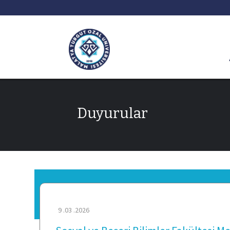
Duyurular
9 .03 .2026