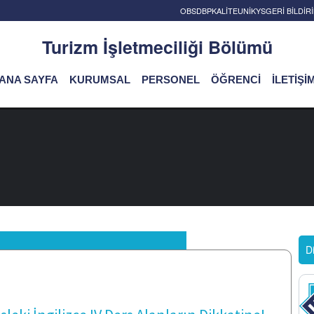
OBS
DBP
KALİTE
UNİKYS
GERİ BİLDİ
Turizm İşletmeciliği Bölümü
ANA SAYFA
KURUMSAL
PERSONEL
ÖĞRENCİ
İLETİŞİ
D