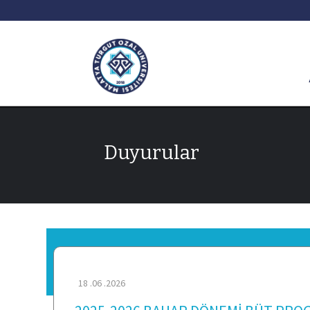
Duyurular
18 .06 .2026