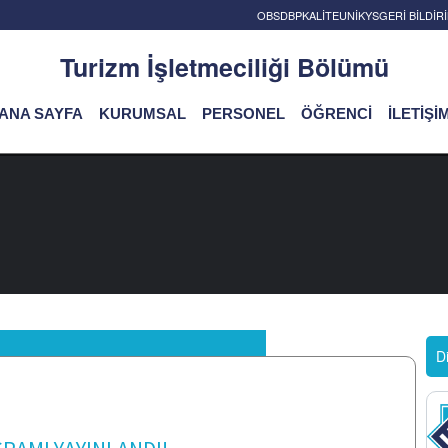
OBS
DBP
KALİTE
UNİKYS
GERİ BİLDİ
Turizm İşletmeciliği Bölümü
ANA SAYFA
KURUMSAL
PERSONEL
ÖĞRENCİ
İLETİŞİ
D