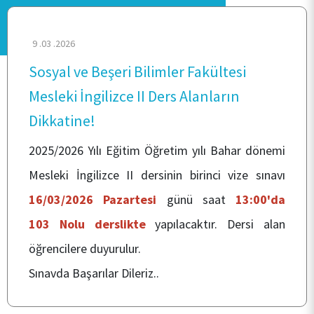
9 .03 .2026
Sosyal ve Beşeri Bilimler Fakültesi
ANA SAYFA
Mesleki İngilizce II Ders Alanların
KURUMSAL
Dikkatine!
2025/2026 Yılı Eğitim Öğretim yılı Bahar dönemi
PERSONEL
Mesleki İngilizce II dersinin birinci vize sınavı
16/03/2026 Pazartesi
günü saat
13:00'da
ÖĞRENCİ
103 Nolu derslikte
yapılacaktır. Dersi alan
öğrencilere duyurulur.
İLETİŞİM
Sınavda Başarılar Dileriz..