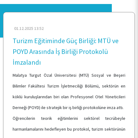
01.12.2025 13:52
Turizm Eğitiminde Güç Birliği: MTÜ ve
POYD Arasında İş Birliği Protokolü
İmzalandı
ANA SAYFA
Malatya Turgut Özal Üniversitesi (MTÜ) Sosyal ve Beşeri
KURUMSAL
Bilimler Fakültesi Turizm İşletmeciliği Bölümü, sektörün en
köklü kuruluşlarından biri olan Profesyonel Otel Yöneticileri
PERSONEL
Derneği (POYD) ile stratejik bir iş birliği protokolüne imza attı.
Öğrencilerin teorik eğitimlerini sektörel tecrübeyle
ÖĞRENCİ
harmanlamalarını hedefleyen bu protokol, turizm sektörünün